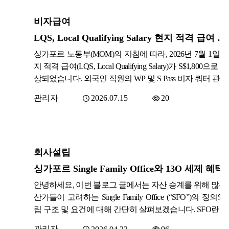
르에서의 소득세 면제신청을 예로 들어보겠습니다. 면제
금 또는 12개월 이하의 징역에 처해졌습니다. 이번 개정 
검증된 외국 전문가 채용에 도움을 주며, 직원 국적의 다
조건 과세 연도 중 183일 미만 싱가포르에서 체류 및 근무
는 벌금 상한이 S$ 20,000로 4배 인상됩니다. 징역형(최대
비자급여
증진, 강력한 지역 핵심 인재 구축 기여 등의 목적을 갖고
우, 그리고고용주가 협약국가(즉, 한국)에 거주하고 있는 
월)은 동일하게 유지되며, 병과도 가능합니다. 기업 실무
습니다. COMPASS의 충족요건 신규신청은 2023년 9월(
LQS, Local Qualifying Salary 현지 적격 급여 인상 (2026.07.01)
그리고직원의 소득이 싱가포르에 있는 협약국가 기업의
미:이사 또는 Nominee Director를 선임한 회사는, 이사 직
은 2024년 9월)부터 적용되며 EP를 신청하시 위해서는 
사업장이(즉, 싱가포르) 부담하는 것이 아닌 경우. 제출 서
적 리스크가 높아졌음을 인식해야 합니다.Corporate Secretar
싱가포르 노동부(MOM)의 지침에 따라, 2026년 7월 1일부
자의 적격 급여와 자격요건, COMPASS의 점수가 충족되
가포르 세무청에 명시된 ‘ DTA Calculator for Personal Services
ompliance Officer는 신규 이사 위촉 시 법적 의무사항 
지 적격 급여(LQS, Local Qualifying Salary)가 S$1,800으로
합니다. 1. 적격 급여신청자는 월 소득이 최소 $5,000 싱
ered by Employees / Certificate of Residence’해당 과세연도
적 제재 수준을 반드시 안내해야 합니다.특히 Family Office나
상되었습니다. 외국인 직원의 WP 및 S Pass 비자 쿼터 관리
르 달러 이상이 되어야 합니다. (금융부문 기업에 종사
증명서 (COR - Certificate of Residency) 원천징
d Structure 내 Holding Company의 경우, 비상근 이사(Non-exec
격타를 주는 변화인 만큼, 바뀐 기준을 정확히 파악하고 
경우, 월 소득 최소 $5,500이상) 나이와 경력, 산업군에 
관리자
2026.07.15
20
Director)라도 동일한 책임이 적용됨을 주의해야 합니다.이
셔야 합니다. 현지 적격 급여(LQS)란 무엇인가요? LQS는
차등이 있습니다. 2. 자격요건싱가포르에서의 직장 제
모든 서류는 영문으로 준비되어야 합니다. 위 조건에 만족
은 ‘이사회 책임성(Board Accountability)’ 강화를 통해 
의 외국인 근로자(WP, S Pass) 쿼터를 계산할 때, 고용된 
받은 자로 *PMET(전문직, 관리직, 임원직, 기술직) 직군
우, 서류를 제출함으로써 소득세 면제 신청을 할 수 
의 기업 신뢰도를 높이기 위한 정부의 의지를 반영합니다. 3
로자(싱가포르인 또는 영주권자)를 몇 명으로 인정해 줄 
근무하여야 하며 일반적으로 좋은 대학 학위, 전문 자격증,
다. 면제 승인될 경우, 해당 연도에 대해서는 소득세 면제 
사투명성 제고 - 감사인 (Public Accountant) 실명 공개 의
를 결정하는 급여 기준입니다. 현지 임금 상승 추세를 반
는 특화된 기술을 보유하여야 합니다. 연령별로 지역 P
급 대상이 되며, 면제신청은 매 년 진행되어야 합니다. 
회사설립
에는 회계법인(Audit Entity)의 이름만이 감사보고서에 기
외국인 인력에 대한 과도한 의존도를 낮추기 위해 정기
T 근로자 상위 1/3에 해당하는 월급을 받아야 하며 신규 
발급받은 주재원 이외에 싱가포르에서 개인 소득세 면제
고, 실제 담당 회계사(Public Accountant)의 이름은 ACRA BizF
인상되고 있습니다. 2026년 7월 1일 이후 변경된 LQS 및 
싱가포르 Single Family Office와 13O 세제 혜택
자일 경우 MOM(싱가포르 노동부) 웹사이트에 등재된 
을 수 있는 또 다른 방법이 있습니다. 바로 싱가포르에서 90
기록을 통해서만 확인할 수 있었습니다. 이번 개정으로 
산법 S$900 미만인 경우: 워크 퍼밋(WP) 및 S Pass 쿼터 
들로부터 발급된 인증서(Verification proof)등과 같은 학력
하로 거주 및 근무하는 경우입니다. 장기간이 아닌 90일 체
안녕하세요, 이번 블로그 글에서는 자산 승계를 위해 많은
고서에는 반드시 감사업무 책임 회계사의 실명이 명
현지 근로자로 인정되지 않습니다 (0명).S$900 이상 ~ S$1,8
자료 제출해야 합니다. *PMET(전문직, 관리직, 임원직, 
근무를 위해 취업비자를 신청하는 것은 소요되는 시간과
산가들이 고려하는 Single Family Office (“SFO”)의 정의와
야 합니다.예상되는 효과:감사보고서의 책임소재가 명
만인 경우: 해당 직원은 0.5명의 현지 근로자로 간주됩니다.S$
직) : Professionals, Managers, Executives, and Technicians 3. 적
적으로 효율적이지 않기에, 다음에 취업 비자 면제 조건과
립 구조 및 요건에 대해 간단히 살펴보겠습니다. SFO란 
고, 회계감사 품질에 대한 개인적 책임의식이 강화됩니다
00 이상인 경우: 해당 직원은 온전한 1명의 현지 근로자로
제 대상신청자의 월 급여가 $22,500 싱가포르 달러 이상인
을 안내드립니다. Work Pass Exempt (취업 비자 면제) 
인가?SFO는 자산가의 자산 관리를 전담하기 위해 설립된
자 및 규제기관은 회계사의 전문성·독립성·윤리 기준 준수
됩니다.시급제(파트타임) 기준: 최소 시간당 S$10.50 이상
관리자