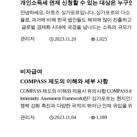
e) 절차 개편기존 제도에서는 회사가 자기주식을 선택적으로(
-market) 매입할 때, 전체 주주의 75% 이상 동의(특별결
안녕하세요, 아토즈 싱가포르입니다. 싱가포르의 다소 낮
로 가능했습니다. 그러나 특정 주식 종류(Class of shares
율로, 과거에 비해 한국 법인들도 해외에 많이 진출하고 
입 대상일 경우, 해당 클래스에 속한 다른 주주들의 의견이
글로벌 경제화 시대에 국경을 넘나드는 소득의 규모가 
히 반영되지 않는 문제가 있었습니다. 이번 개정의 핵심은 
따라, 각 조세당국의 정책이 다를 경우 특정 소득에 대해 
계 승인 제도(Two-Tier Approval Process)’ 도입입니다.Tier 
관리자
2023.11.20
1,025
세가 될 수 있습니다. 예를 들어, 주재원이 속한 세무당
체 주주 중 75% 이상이 찬성해야 함 (기존 규정 유지)Tier 
국외(근로)소득에 대해 신고를 진행하더라도, 싱가포르에
입 대상 클래스 내 주주 중 75% 이상이 추가로 찬성해
법상 거주자로 판단될 경우 추가적으로 싱가포르 및 그외
(단, 해당 클래스 전체가 매입 대상일 경우 Tier 2는 면제됩
에서 발생된 소득에 대해 과세를 할 수 있어, 이 경우 동일
기업과 고객사에 미치는 실제 영향:클래스별 의결권이 
비자급여
득에 대해 두 과세당국에 소득세를 납부하게 될 수 
됨에 따라, 소수주주의 권리가 실질적으로 강화됩니다
다. 싱가포르는 이러한 이중과세로 인해 잃게 될 인재와 
COMPASS 제도의 이해와 세부 사항
주 매입 시, Corporate Secretary는 반드시 두 단계의 결
놓치지 않기 위해, 많은 나라들과 이중과세방지협정을 맺
가 충족되었는지 검토해야 합니다.서면 결의(Written Consent
COMPASS 제도의 이해와 적용시 유의사항 COMPASS (Co
으며, 한국과도 협정을 맺고 있습니다. 한싱-이중과세방
ier 2 동의를 대체할 수 있어, 실무 절차의 효율성도 유지됩
lementarity Assessment Framework)란? 싱가포르는 현지인의
의 내용 중 14조항 ‘income from employment’의 경우 개
즉, 이번 개정은 투자자 보호와 절차적 투명성을 강화
쟁력 강화 촉진과 다양한 국적의 뛰어난 인재 유입을 위해
신고 의무 면제 조건에 대하여 다루고 있으며, 이는 일부 
도, 기업 운영의 유연성을 잃지 않도록 설계되었습니다. 2.
mployment Pass(EP) 신청 심사과정에서 신청자와 고용주 
에게 해당될 수 있는 조항이기에 관련하여 조금 더 다뤄 
관리자
2023.11.04
1,189
의 법적 책임 및 처벌 강화 - 이사의 의무 (Directors’ Duties)
를 평가하는 점수 제도의 보완성 평가 프레임워크(Comple
합니다. Individual Income Tax Exemption (개인 소득세 면제
행 Companies Act 제157조에 따르면, 이사는 직무 수행 시
ntarity Assessment Framework, COMPASS)를 2023년 9월부터
를 돕기 위해 한국 법인 소속의 싱가포르 주재원에 대해 
고 주의의무를 다해야 하며 이를 위반할 경우 최대 S$ 5,000
입하였습니다. 이는 일정한 요건과 평가 척도를 기반으